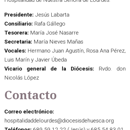
Presidente:
Jesús Labarta
Consiliario:
Rafa Gállego
Tesorera:
María José Nasarre
Secretaria:
María Nieves Mañas
Vocales:
Hermano Juan Agustín, Rosa Ana Pérez,
Luis Marín y Javier Úbeda
Vicario general de la Diócesis:
Rvdo. don
Nicolás López
Contacto
Correo electrónico:
hospitalidaddelourdes@diocesisdehuesca.org
Teléfonos:
689 59 12 22 (Jesús) y 685 54 83 01