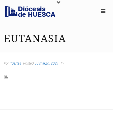
EUTANASIA
Por
jfuertes
Posted
30 marzo, 2021
In