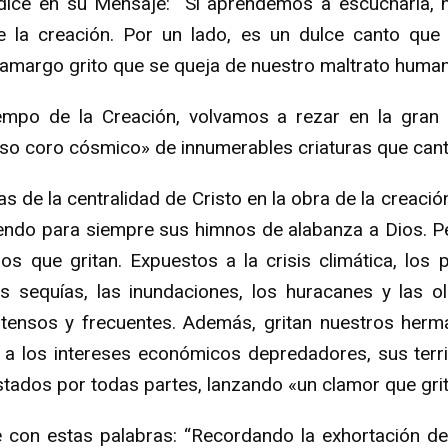
dice en su Mensaje: “Si aprendemos a escucharla,
e la creación. Por un lado, es un dulce canto qu
 amargo grito que se queja de nuestro maltrato human
iempo de la Creación, volvamos a rezar en la gran c
oso coro cósmico» de innumerables criaturas que cant
as de la centralidad de Cristo en la obra de la creaci
iendo para siempre sus himnos de alabanza a Dios. 
os que gritan. Expuestos a la crisis climática, lo
s sequías, las inundaciones, los huracanes y las o
tensos y frecuentes. Además, gritan nuestros her
 a los intereses económicos depredadores, sus terri
tados por todas partes, lanzando «un clamor que grita
e con estas palabras: “Recordando la exhortación de