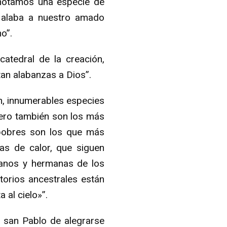
 notamos una especie de
e alaba a nuestro amado
o”.
atedral de la creación,
an alabanzas a Dios”.
ón, innumerables especies
Pero también son los más
s pobres son los que más
las de calor, que siguen
manos y hermanas de los
torios ancestrales están
 al cielo»”.
 san Pablo de alegrarse