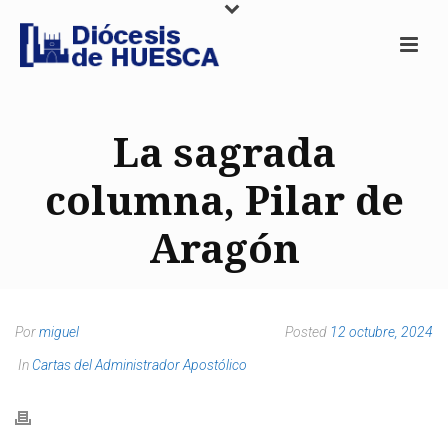
La sagrada
columna, Pilar de
Aragón
Por
miguel
Posted
12 octubre, 2024
In
Cartas del Administrador Apostólico