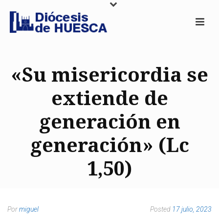
«Su misericordia se
extiende de
generación en
generación» (Lc
1,50)
Por
miguel
Posted
17 julio, 2023