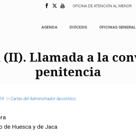
OFICINA DE ATENCIÓN AL MENOR
AGENDA
DIÓCESIS
OFICINAS GENERAL
II). Llamada a la con
penitencia
024
In
Cartas del Administrador Apostólico
ora
co de Huesca y de Jaca