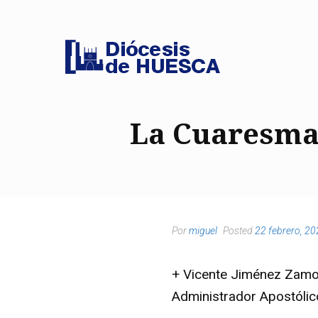
La Cuaresma (
Por
miguel
Posted
22 febrero, 2
+ Vicente Jiménez Zam
Administrador Apostóli